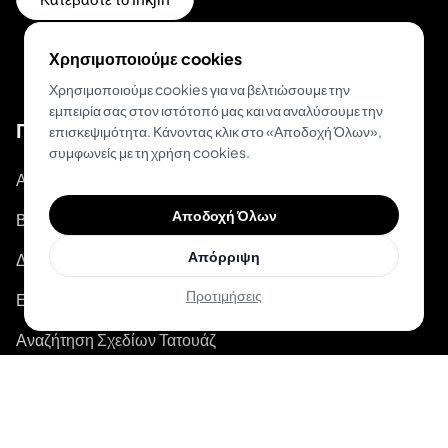
Χρησιμοποιούμε cookies
Χρησιμοποιούμε cookies για να βελτιώσουμε την
εμπειρία σας στον ιστότοπό μας και να αναλύσουμε την
Προϊόν
επισκεψιμότητα. Κάνοντας κλικ στο «Αποδοχή Όλων»,
συμφωνείς με τη χρήση cookies.
Ανακάλυψε Μοναδικά Σχέδια
Αποδοχή Όλων
Βρες Κορυφαίους Καλλιτέχνες
Απόρριψη
Δοκιμή Τατουάζ με AR
Προτιμήσεις
Εκτίμηση Κόστους με AI
Αναζήτηση Σχεδίων Τατουάζ
Κατάλογος Καλλιτεχνών