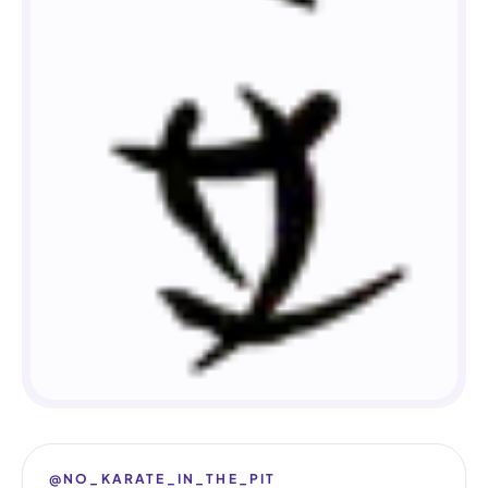
@NO_KARATE_IN_THE_PIT