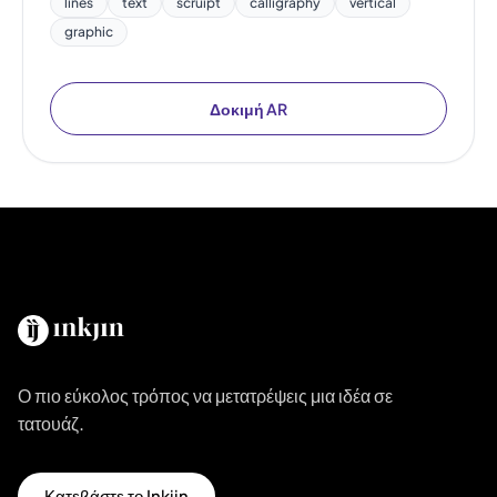
lines
text
scruipt
calligraphy
vertical
graphic
Δοκιμή AR
Ο πιο εύκολος τρόπος να μετατρέψεις μια ιδέα σε
τατουάζ.
Κατεβάστε το Inkjin