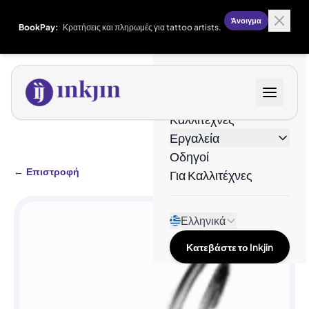
Άνοιγμα
BookPay:
Κρατήσεις και πληρωμές για tattoo artists.
Σχέδια
Καλλιτέχνες
Εργαλεία
Οδηγοί
←
Επιστροφή
Για Καλλιτέχνες
Ελληνικά
Κατεβάστε το Inkjin