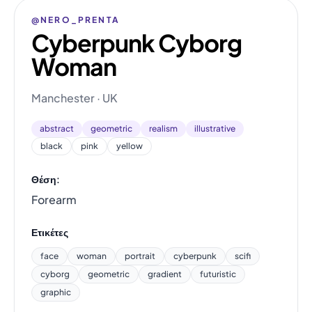
@NERO_PRENTA
Cyberpunk Cyborg
Woman
Manchester · UK
abstract
geometric
realism
illustrative
black
pink
yellow
Θέση:
Forearm
Ετικέτες
face
woman
portrait
cyberpunk
scifi
cyborg
geometric
gradient
futuristic
graphic