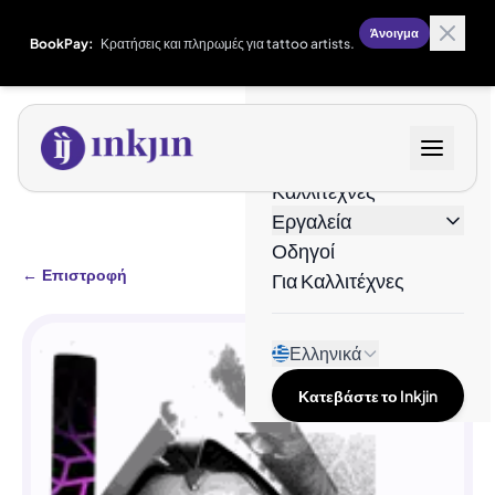
Άνοιγμα
BookPay:
Κρατήσεις και πληρωμές για tattoo artists.
Σχέδια
Καλλιτέχνες
Εργαλεία
Οδηγοί
←
Επιστροφή
Για Καλλιτέχνες
Ελληνικά
Κατεβάστε το Inkjin