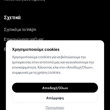
Σχετικά
Σχετικά με το Inkjin
Επικοινώνησε μαζί μας
Branding Kit
Χρησιμοποιούμε cookies
Χρησιμοποιούμε cookies για να βελτιώσουμε την
εμπειρία σας στον ιστότοπό μας και να αναλύσουμε την
επισκεψιμότητα. Κάνοντας κλικ στο «Αποδοχή Όλων»,
συμφωνείς με τη χρήση cookies.
© 2026 Inkjin
Αποδοχή Όλων
Πολιτική Απορρήτου
Όροι Χρήσης
DSA
Cookies
Απόρριψη
Προτιμήσεις