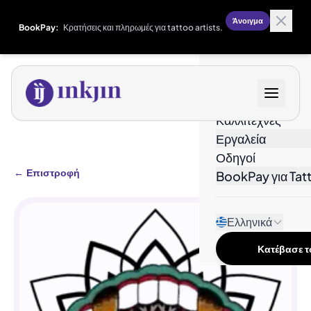
Άνοιγμα
BookPay:
Κρατήσεις και πληρωμές για tattoo artists.
Σχέδια
Καλλιτέχνες
Εργαλεία
Οδηγοί
←
Επιστροφή
BookPay για Tatt
Ελληνικά
Κατέβασε το