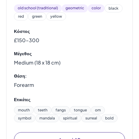
old school (traditional)
geometric
color
black
red
green
yellow
Κόστος
£150–300
Μέγεθος
Medium (18 x 18 cm)
Θέση:
Forearm
Ετικέτες
mouth
teeth
fangs
tongue
om
symbol
mandala
spiritual
surreal
bold