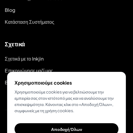
Blog
Κατάσταση Συστήματος
Σχετικά
Σχετικά με το Inkjin
Επικοινώνησε μαζί μας
Branding Kit
Χρησιμοποιούμε cookies
Χρησιμοποιούμε cookies για να βελτιώσουμε την
εμπειρία σας στον ιστότοπό μας και να αναλύσουμε την
επισκεψιμότητα. Κάνοντας κλικ στο «Αποδοχή Όλων»,
συμφωνείς με τη χρήση cookies.
© 2026 Inkjin
Αποδοχή Όλων
Πολιτική Απορρήτου
Όροι Χρήσης
DSA
Cookies