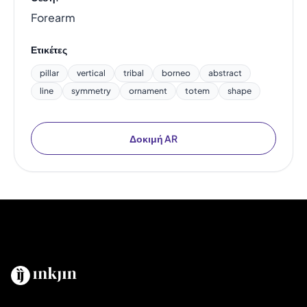
Forearm
Ετικέτες
pillar
vertical
tribal
borneo
abstract
line
symmetry
ornament
totem
shape
Δοκιμή AR