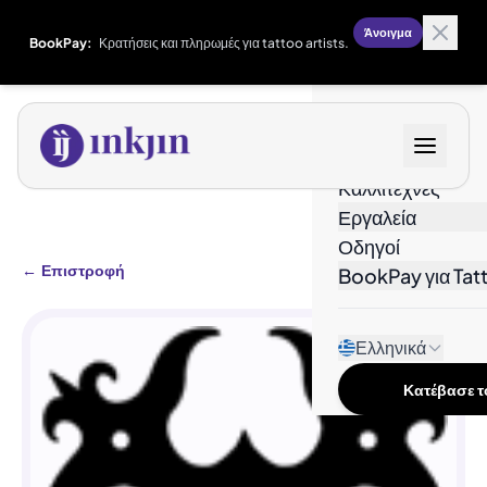
Άνοιγμα
BookPay:
Κρατήσεις και πληρωμές για tattoo artists.
Σχέδια
Καλλιτέχνες
Εργαλεία
Οδηγοί
←
Επιστροφή
BookPay για Tatt
Ελληνικά
Κατέβασε το