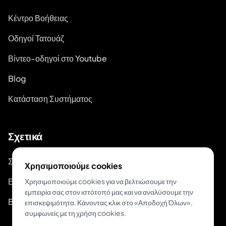
Κέντρο Βοήθειας
Οδηγοί Τατουάζ
Βίντεο-οδηγοί στο Youtube
Blog
Κατάσταση Συστήματος
Σχετικά
Σχετικά με το Inkjin
Χρησιμοποιούμε cookies
Επικοινώνησε μαζί μας
Χρησιμοποιούμε cookies για να βελτιώσουμε την
εμπειρία σας στον ιστότοπό μας και να αναλύσουμε την
Branding Kit
επισκεψιμότητα. Κάνοντας κλικ στο «Αποδοχή Όλων»,
συμφωνείς με τη χρήση cookies.