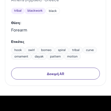
tribal
blackwork
black
Θέση:
Forearm
Ετικέτες
hook
swirl
borneo
spiral
tribal
curve
ornament
dayak
pattern
motion
Δοκιμή AR