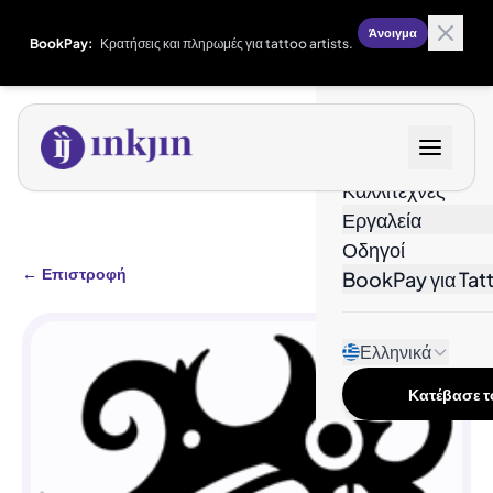
Άνοιγμα
BookPay:
Κρατήσεις και πληρωμές για tattoo artists.
Σχέδια
Καλλιτέχνες
Εργαλεία
Οδηγοί
←
Επιστροφή
BookPay για Tatt
Ελληνικά
Κατέβασε το