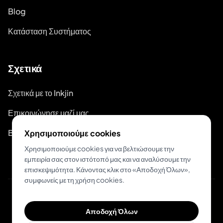
Blog
Κατάσταση Συστήματος
Σχετικά
Σχετικά με το Inkjin
Επικοινώνησε μαζί μας
Branding Kit
Χρησιμοποιούμε cookies
Χρησιμοποιούμε cookies για να βελτιώσουμε την
εμπειρία σας στον ιστότοπό μας και να αναλύσουμε την
επισκεψιμότητα. Κάνοντας κλικ στο «Αποδοχή Όλων»,
συμφωνείς με τη χρήση cookies.
© 2026 Inkjin
Αποδοχή Όλων
Πολιτική Απορρήτου
Όροι Χρήσης
DSA
Cookies