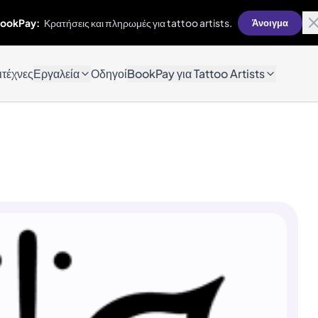
ookPay:
Κρατήσεις και πληρωμές για tattoo artists.
Άνοιγμα
ιτέχνες
Εργαλεία
Οδηγοί
BookPay για Tattoo Artists