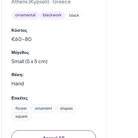
Athens (Kypseli) · Greece
ornamental
blackwork
black
Κόστος
€60–80
Μέγεθος
Small (5 x 5 cm)
Θέση:
Hand
Ετικέτες
flower
ornament
shapes
square
Δοκιμή AR