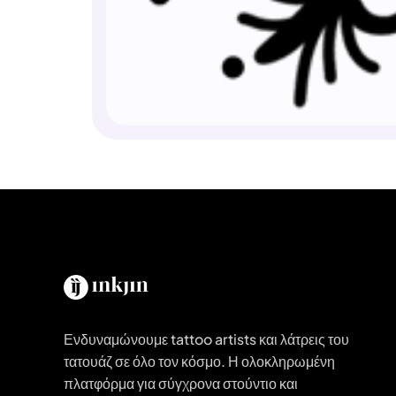
Ενδυναμώνουμε tattoo artists και λάτρεις του
τατουάζ σε όλο τον κόσμο. Η ολοκληρωμένη
πλατφόρμα για σύγχρονα στούντιο και