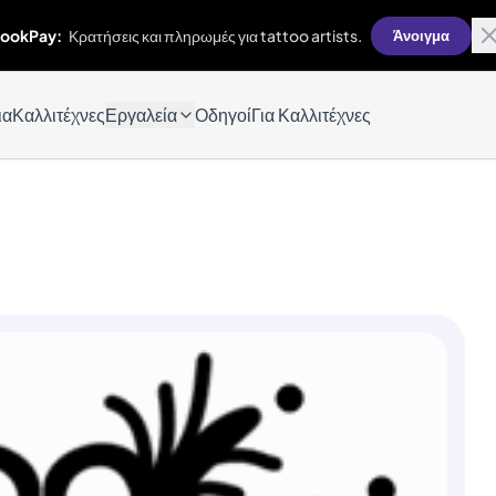
ookPay:
Κρατήσεις και πληρωμές για tattoo artists.
Άνοιγμα
ια
Καλλιτέχνες
Εργαλεία
Οδηγοί
Για Καλλιτέχνες