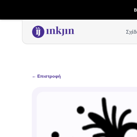
B
Σχέδ
←
Επιστροφή