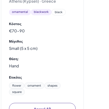
Athens (Kypseli) · Greece
ornamental
blackwork
black
Κόστος
€70–90
Μέγεθος
Small (5 x 5 cm)
Θέση:
Hand
Ετικέτες
flower
ornament
shapes
square
Δοκιμή AR