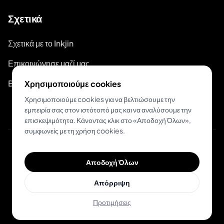
Σχετικά
Σχετικά με το Inkjin
Επικοινώνησε μαζί μας
Branding Kit
Χρησιμοποιούμε cookies
Χρησιμοποιούμε cookies για να βελτιώσουμε την
εμπειρία σας στον ιστότοπό μας και να αναλύσουμε την
επισκεψιμότητα. Κάνοντας κλικ στο «Αποδοχή Όλων»,
συμφωνείς με τη χρήση cookies.
© 2026 Inkjin
Αποδοχή Όλων
Πολιτική Απορρήτου
Όροι Χρήσης
DSA
Cookies
Απόρριψη
Προτιμήσεις