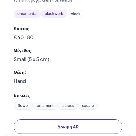
Athens (Kypseli) · Greece
ornamental
blackwork
black
Κόστος
€60–80
Μέγεθος
Small (5 x 5 cm)
Θέση:
Hand
Ετικέτες
flower
ornament
shapes
square
Δοκιμή AR