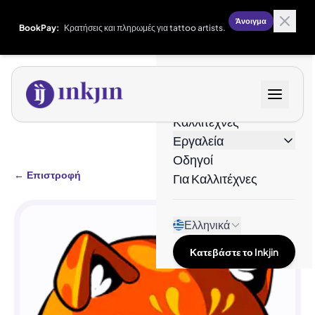
Άνοιγμα
BookPay:
Κρατήσεις και πληρωμές για tattoo artists.
Σχέδια
Καλλιτέχνες
Εργαλεία
Οδηγοί
←
Επιστροφή
Για Καλλιτέχνες
Ελληνικά
Κατεβάστε το Inkjin