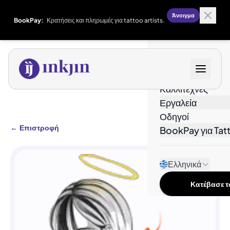
Άνοιγμα
BookPay:
Κρατήσεις και πληρωμές για tattoo artists.
Σχέδια
Καλλιτέχνες
Εργαλεία
Οδηγοί
←
Επιστροφή
BookPay για Tatt
Ελληνικά
Κατέβασε το