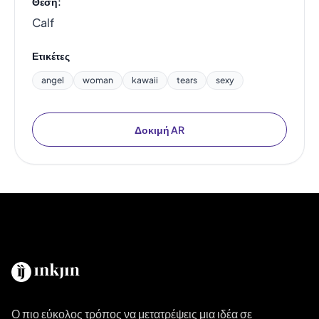
Θέση:
Calf
Ετικέτες
angel
woman
kawaii
tears
sexy
Δοκιμή AR
Ο πιο εύκολος τρόπος να μετατρέψεις μια ιδέα σε