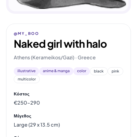
@MY_BOO
Naked girl with halo
Athens (Kerameikos/Gazi) · Greece
illustrative
anime & manga
color
black
pink
multicolor
Κόστος
€250–290
Μέγεθος
Large (29 x 13.5 cm)