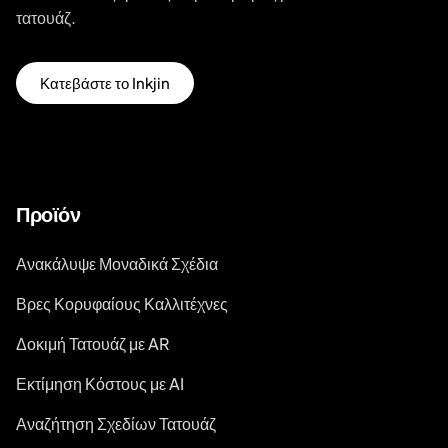
τατουάζ.
Κατεβάστε το Inkjin
Προϊόν
Ανακάλυψε Μοναδικά Σχέδια
Βρες Κορυφαίους Καλλιτέχνες
Δοκιμή Τατουάζ με AR
Εκτίμηση Κόστους με AI
Αναζήτηση Σχεδίων Τατουάζ