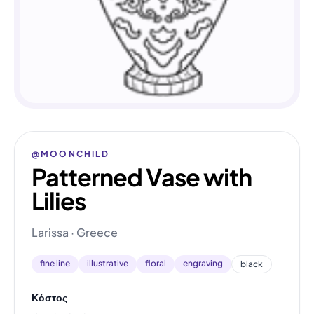
@MOONCHILD
Patterned Vase with
Lilies
Larissa · Greece
fine line
illustrative
floral
engraving
black
Κόστος