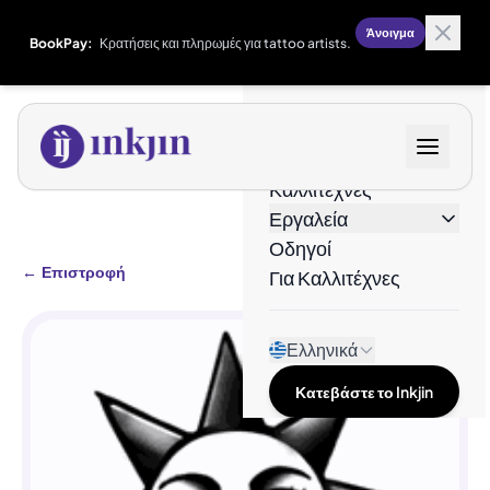
Άνοιγμα
BookPay:
Κρατήσεις και πληρωμές για tattoo artists.
Σχέδια
Καλλιτέχνες
Εργαλεία
Οδηγοί
←
Επιστροφή
Για Καλλιτέχνες
Ελληνικά
Κατεβάστε το Inkjin