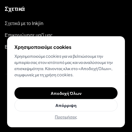
Σχετικά
Σχετικά με το Inkjin
Επικοινώνησε μαζί μας
Branding Kit
Χρησιμοποιούμε cookies
Χρησιμοποιούμε cookies για να βελτιώσουμε την
εμπειρία σας στον ιστότοπό μας και να αναλύσουμε την
επισκεψιμότητα. Κάνοντας κλικ στο «Αποδοχή Όλων»,
συμφωνείς με τη χρήση cookies.
© 2026 Inkjin
Αποδοχή Όλων
Πολιτική Απορρήτου
Όροι Χρήσης
DSA
Cookies
Απόρριψη
Προτιμήσεις