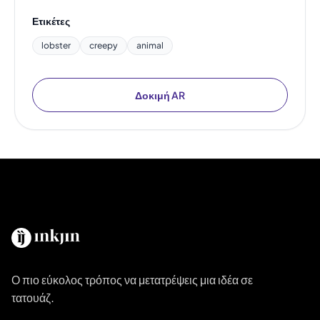
Ετικέτες
lobster
creepy
animal
Δοκιμή AR
Ο πιο εύκολος τρόπος να μετατρέψεις μια ιδέα σε
τατουάζ.