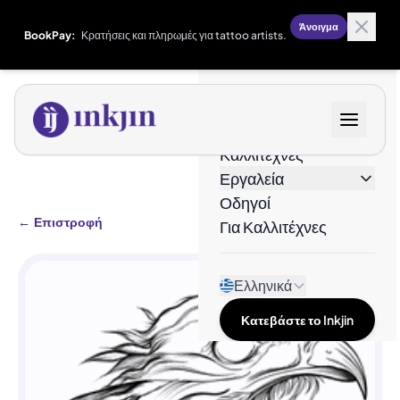
Άνοιγμα
BookPay:
Κρατήσεις και πληρωμές για tattoo artists.
Σχέδια
Καλλιτέχνες
Εργαλεία
Οδηγοί
←
Επιστροφή
Για Καλλιτέχνες
Ελληνικά
Κατεβάστε το Inkjin