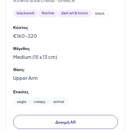
Athens (Exarcheia) · Greece
blackwork
fine line
dark art & horror
black
Κόστος
€160–220
Μέγεθος
Medium (15 x 13 cm)
Θέση:
Upper Arm
Ετικέτες
eagle
creepy
animal
Δοκιμή AR