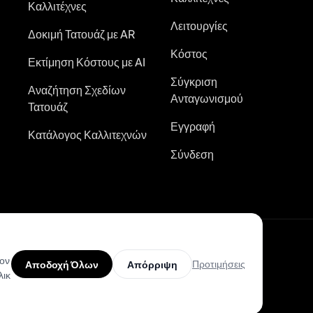
Καλλιτέχνες
Λειτουργίες
Δοκιμή Τατουάζ με AR
Κόστος
Εκτίμηση Κόστους με AI
Σύγκριση
Αναζήτηση Σχεδίων
Ανταγωνισμού
Τατουάζ
Εγγραφή
Κατάλογος Καλλιτεχνών
Σύνδεση
kies
τον
Προτιμήσεις
Αποδοχή Όλων
Απόρριψη
λικ