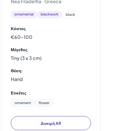
Nea Filadelfia · Greece
ornamental
blackwork
black
Κόστος
€60–100
Μέγεθος
Tiny (3 x 3 cm)
Θέση:
Hand
Ετικέτες
ornament
flower
Δοκιμή AR