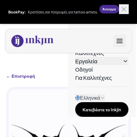
Άνοιγμα
BookPay:
Κρατήσεις και πληρωμές για tattoo artists.
Σχέδια
Καλλιτέχνες
Εργαλεία
Οδηγοί
←
Επιστροφή
Για Καλλιτέχνες
Ελληνικά
Κατεβάστε το Inkjin