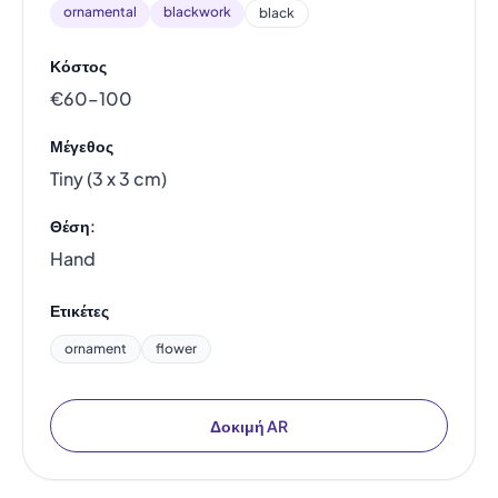
ornamental
blackwork
black
Κόστος
€60–100
Μέγεθος
Tiny (3 x 3 cm)
Θέση:
Hand
Ετικέτες
ornament
flower
Δοκιμή AR