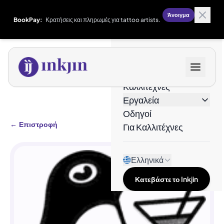
Άνοιγμα
BookPay:
Κρατήσεις και πληρωμές για tattoo artists.
Σχέδια
Καλλιτέχνες
Εργαλεία
Οδηγοί
←
Επιστροφή
Για Καλλιτέχνες
Ελληνικά
Κατεβάστε το Inkjin