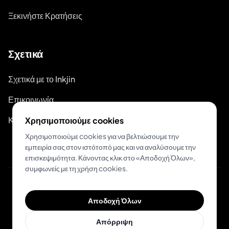
Ξεκινήστε Κρατήσεις
Σχετικά
Σχετικά με το Inkjin
Επικοινωνία
Κιτ Επωνυμίας
Χρησιμοποιούμε cookies
Χρησιμοποιούμε cookies για να βελτιώσουμε την
εμπειρία σας στον ιστότοπό μας και να αναλύσουμε την
επισκεψιμότητα. Κάνοντας κλικ στο «Αποδοχή Όλων»,
συμφωνείς με τη χρήση cookies.
© 2026 Inkjin
Αποδοχή Όλων
Πολιτική Απορρήτου
Όροι Χρήσης
Απόρριψη