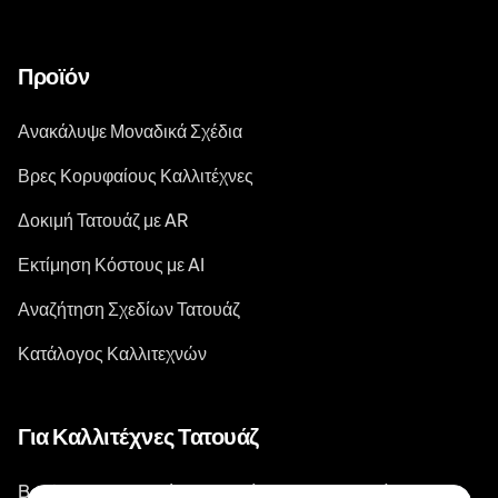
Προϊόν
Ανακάλυψε Μοναδικά Σχέδια
Βρες Κορυφαίους Καλλιτέχνες
Δοκιμή Τατουάζ με AR
Εκτίμηση Κόστους με AI
Αναζήτηση Σχεδίων Τατουάζ
Κατάλογος Καλλιτεχνών
Για Καλλιτέχνες Τατουάζ
BookPay — Πλατφόρμα Κρατήσεων για Καλλιτέχνες