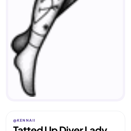
@KENNAII
Tatted Up Diver Lady