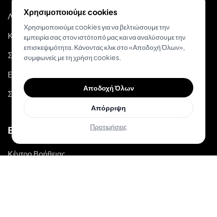
Χρησιμοποιούμε cookies
Λειτουργίες
Χρησιμοποιούμε cookies για να βελτιώσουμε την
Κόστος
εμπειρία σας στον ιστότοπό μας και να αναλύσουμε την
επισκεψιμότητα. Κάνοντας κλικ στο «Αποδοχή Όλων»,
Σύγκριση Ανταγωνισμού
συμφωνείς με τη χρήση cookies.
Εγγραφή
Αποδοχή Όλων
Σύνδεση
Απόρριψη
Προτιμήσεις
Βοήθεια
Κέντρο Βοήθειας
Οδηγοί Τατουάζ
Βίντεο-οδηγοί στο Youtube
Blog