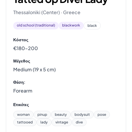
Thessaloniki (Center) · Greece
old school (traditional)
blackwork
black
Κόστος
€180–200
Μέγεθος
Medium (19 x 5 cm)
Θέση:
Forearm
Ετικέτες
woman
pinup
beauty
bodysuit
pose
tattooed
lady
vintage
dive