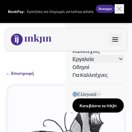
Άνοιγμα
BookPay:
Κρατήσεις και πληρωμές για tattoo artists.
Σχέδια
Καλλιτέχνες
Εργαλεία
Οδηγοί
←
Επιστροφή
Για Καλλιτέχνες
Ελληνικά
Κατεβάστε το Inkjin