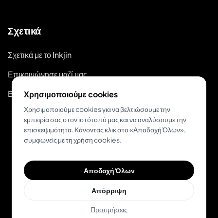
Σχετικά
Σχετικά με το Inkjin
Επικοινώνησε μαζί μας
Branding Kit
Χρησιμοποιούμε cookies
Χρησιμοποιούμε cookies για να βελτιώσουμε την
εμπειρία σας στον ιστότοπό μας και να αναλύσουμε την
επισκεψιμότητα. Κάνοντας κλικ στο «Αποδοχή Όλων»,
συμφωνείς με τη χρήση cookies.
© 2026 Inkjin
Αποδοχή Όλων
Πολιτική Απορρήτου
Όροι Χρήσης
DSA
Cookies
Απόρριψη
Προτιμήσεις