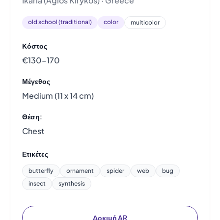
Ikaria (Agios Kirykos) · Greece
old school (traditional)
color
multicolor
Κόστος
€130–170
Μέγεθος
Medium (11 x 14 cm)
Θέση:
Chest
Ετικέτες
butterfly
ornament
spider
web
bug
insect
synthesis
Δοκιμή AR