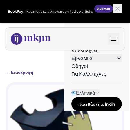
Άνοιγμα
BookPay:
Κρατήσεις και πληρωμές για tattoo artists.
Σχέδια
Καλλιτέχνες
Εργαλεία
Οδηγοί
←
Επιστροφή
Για Καλλιτέχνες
Ελληνικά
Κατεβάστε το Inkjin