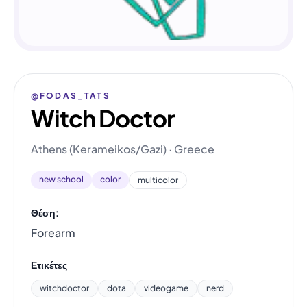
@FODAS_TATS
Witch Doctor
Athens (Kerameikos/Gazi) · Greece
new school
color
multicolor
Θέση:
Forearm
Ετικέτες
witchdoctor
dota
videogame
nerd