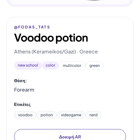
@FODAS_TATS
Voodoo potion
Athens (Kerameikos/Gazi) · Greece
new school
color
multicolor
green
Θέση:
Forearm
Ετικέτες
voodoo
potion
videogame
nerd
Δοκιμή AR