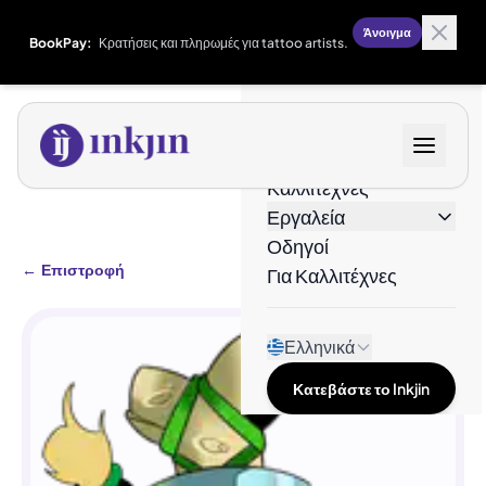
Άνοιγμα
BookPay:
Κρατήσεις και πληρωμές για tattoo artists.
Σχέδια
Καλλιτέχνες
Εργαλεία
Οδηγοί
←
Επιστροφή
Για Καλλιτέχνες
Ελληνικά
Κατεβάστε το Inkjin