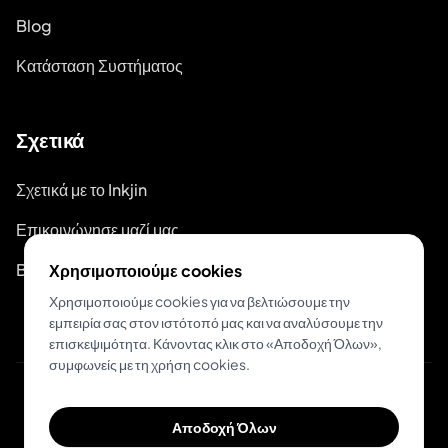
Blog
Κατάσταση Συστήματος
Σχετικά
Σχετικά με το Inkjin
Επικοινώνησε μαζί μας
Branding Kit
Χρησιμοποιούμε cookies
Χρησιμοποιούμε cookies για να βελτιώσουμε την
εμπειρία σας στον ιστότοπό μας και να αναλύσουμε την
επισκεψιμότητα. Κάνοντας κλικ στο «Αποδοχή Όλων»,
συμφωνείς με τη χρήση cookies.
© 2026 Inkjin
Αποδοχή Όλων
Πολιτική Απορρήτου
Όροι Χρήσης
DSA
Cookies