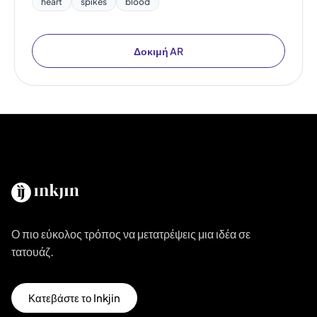
heart
spikes
blood
Δοκιμή AR
Ο πιο εύκολος τρόπος να μετατρέψεις μια ιδέα σε
τατουάζ.
Κατεβάστε το Inkjin