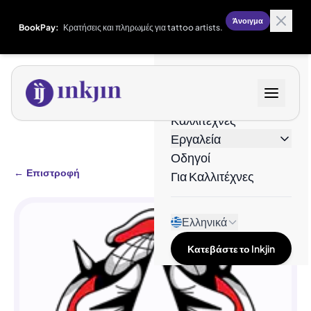
Άνοιγμα
BookPay:
Κρατήσεις και πληρωμές για tattoo artists.
Σχέδια
Καλλιτέχνες
Εργαλεία
Οδηγοί
←
Επιστροφή
Για Καλλιτέχνες
Ελληνικά
Κατεβάστε το Inkjin