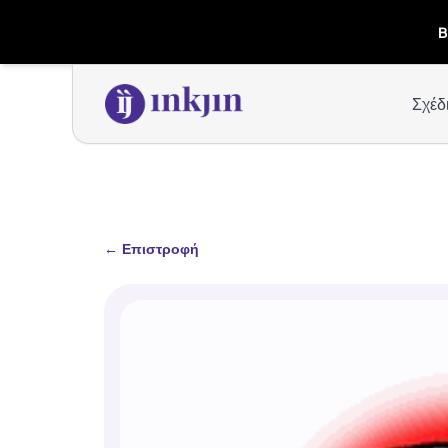
B
Σχέδ
←
Επιστροφή