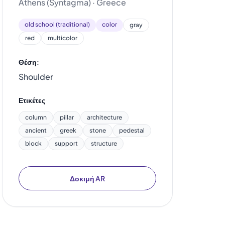
Athens (Syntagma) · Greece
old school (traditional)
color
gray
red
multicolor
Θέση:
Shoulder
Ετικέτες
column
pillar
architecture
ancient
greek
stone
pedestal
block
support
structure
Δοκιμή AR