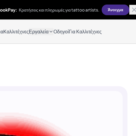
ookPay:
Κρατήσεις και πληρωμές για tattoo artists.
Άνοιγμα
ια
Καλλιτέχνες
Εργαλεία
Οδηγοί
Για Καλλιτέχνες