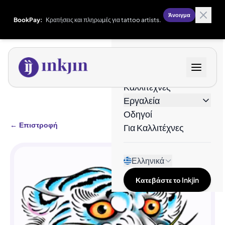
Άνοιγμα
BookPay:
Κρατήσεις και πληρωμές για tattoo artists.
Σχέδια
Καλλιτέχνες
Εργαλεία
Οδηγοί
←
Επιστροφή
Για Καλλιτέχνες
Ελληνικά
Κατεβάστε το Inkjin