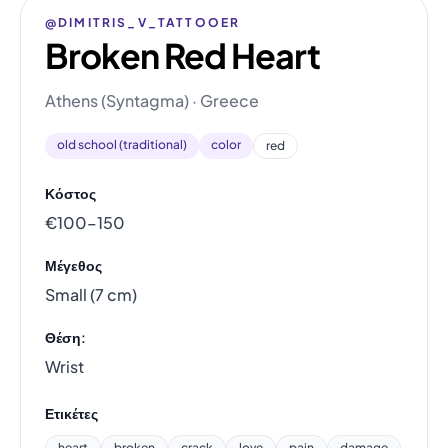
@DIMITRIS_V_TATTOOER
Broken Red Heart
Athens (Syntagma) · Greece
old school (traditional)
color
red
Κόστος
€100–150
Μέγεθος
Small (7 cm)
Θέση:
Wrist
Ετικέτες
heart
broken
crack
love
pain
damage