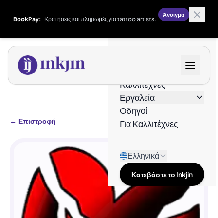
Άνοιγμα
BookPay:
Κρατήσεις και πληρωμές για tattoo artists.
Σχέδια
Καλλιτέχνες
Εργαλεία
Οδηγοί
←
Επιστροφή
Για Καλλιτέχνες
Ελληνικά
Κατεβάστε το Inkjin