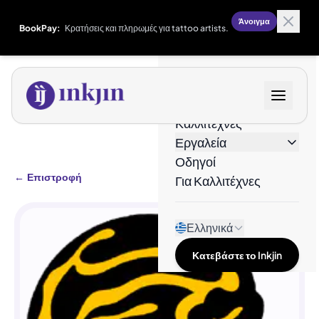
Άνοιγμα
BookPay:
Κρατήσεις και πληρωμές για tattoo artists.
Σχέδια
Καλλιτέχνες
Εργαλεία
Οδηγοί
←
Επιστροφή
Για Καλλιτέχνες
Ελληνικά
Κατεβάστε το Inkjin