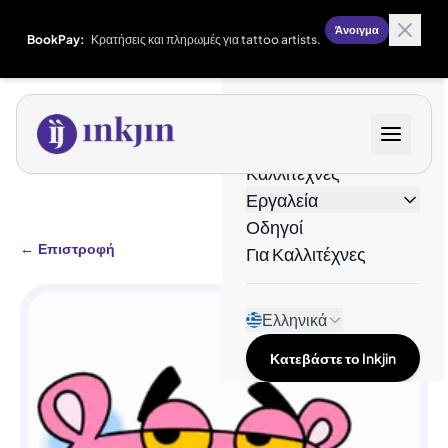
Άνοιγμα
BookPay:
Κρατήσεις και πληρωμές για tattoo artists.
Σχέδια
Καλλιτέχνες
Εργαλεία
Οδηγοί
←
Επιστροφή
Για Καλλιτέχνες
Ελληνικά
Κατεβάστε το Inkjin