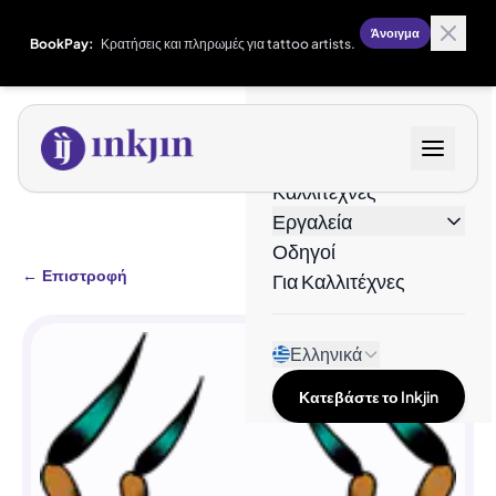
Άνοιγμα
BookPay:
Κρατήσεις και πληρωμές για tattoo artists.
Σχέδια
Καλλιτέχνες
Εργαλεία
Οδηγοί
←
Επιστροφή
Για Καλλιτέχνες
Ελληνικά
Κατεβάστε το Inkjin