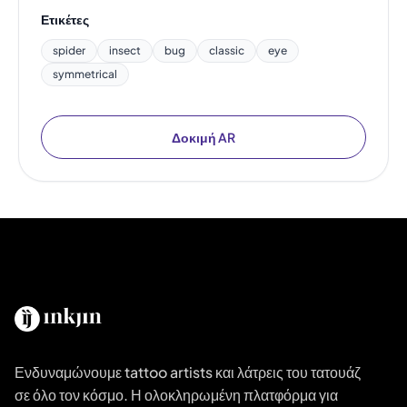
Ετικέτες
spider
insect
bug
classic
eye
symmetrical
Δοκιμή AR
Ενδυναμώνουμε tattoo artists και λάτρεις του τατουάζ
σε όλο τον κόσμο. Η ολοκληρωμένη πλατφόρμα για