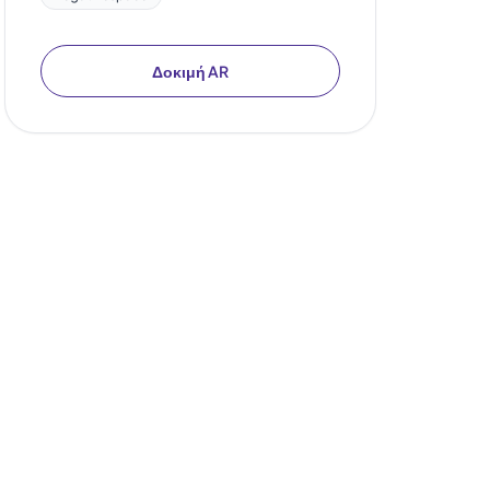
Δοκιμή AR