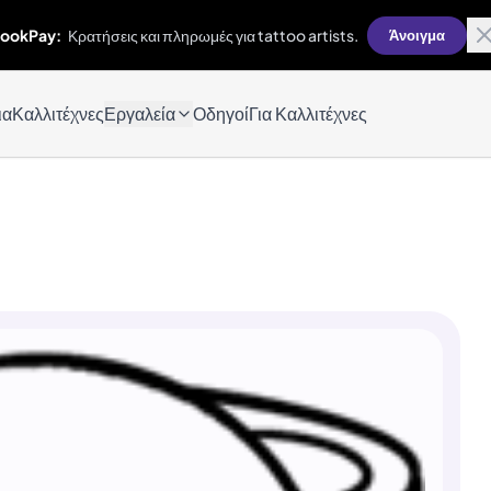
ookPay:
Κρατήσεις και πληρωμές για tattoo artists.
Άνοιγμα
ια
Καλλιτέχνες
Εργαλεία
Οδηγοί
Για Καλλιτέχνες