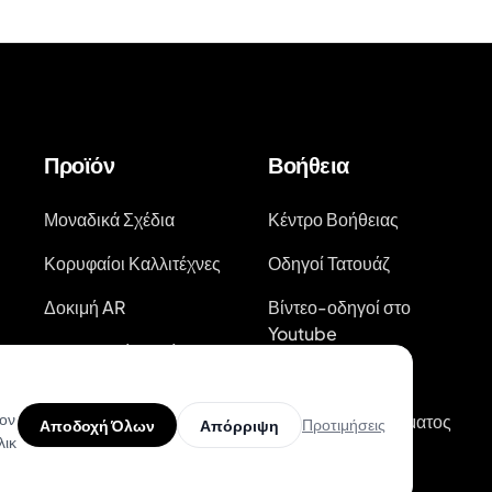
Προϊόν
Βοήθεια
Μοναδικά Σχέδια
Κέντρο Βοήθειας
Κορυφαίοι Καλλιτέχνες
Οδηγοί Τατουάζ
Δοκιμή AR
Βίντεο-οδηγοί στο
Youtube
AI Εκτιμητής Τιμής
Ιστολόγιο
Αναζήτηση Σχεδίων
τον
Τατουάζ
Κατάσταση Συστήματος
Προτιμήσεις
Αποδοχή Όλων
Απόρριψη
λικ