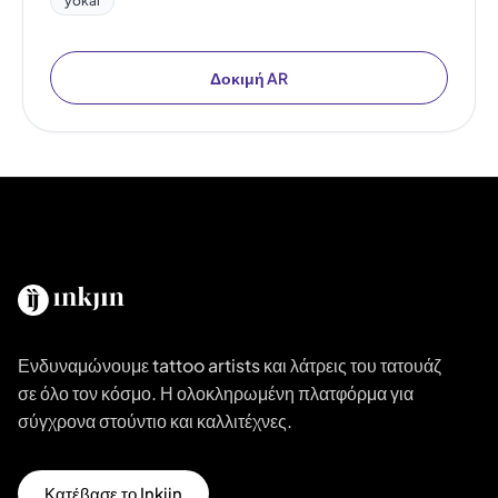
yokai
Δοκιμή AR
Ενδυναμώνουμε tattoo artists και λάτρεις του τατουάζ
σε όλο τον κόσμο. Η ολοκληρωμένη πλατφόρμα για
σύγχρονα στούντιο και καλλιτέχνες.
Κατέβασε το Inkjin