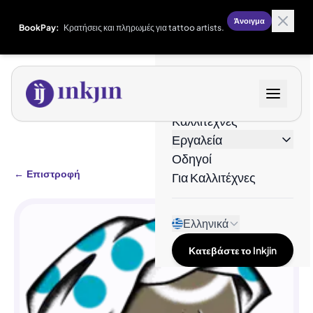
Άνοιγμα
BookPay:
Κρατήσεις και πληρωμές για tattoo artists.
Σχέδια
Καλλιτέχνες
Εργαλεία
Οδηγοί
←
Επιστροφή
Για Καλλιτέχνες
Ελληνικά
Κατεβάστε το Inkjin