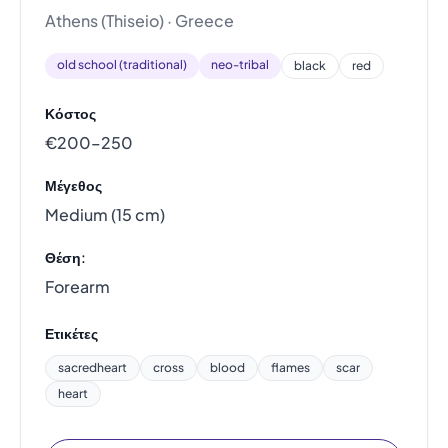
Athens (Thiseio) · Greece
old school (traditional)
neo-tribal
black
red
Κόστος
€200–250
Μέγεθος
Medium (15 cm)
Θέση:
Forearm
Ετικέτες
sacredheart
cross
blood
flames
scar
heart