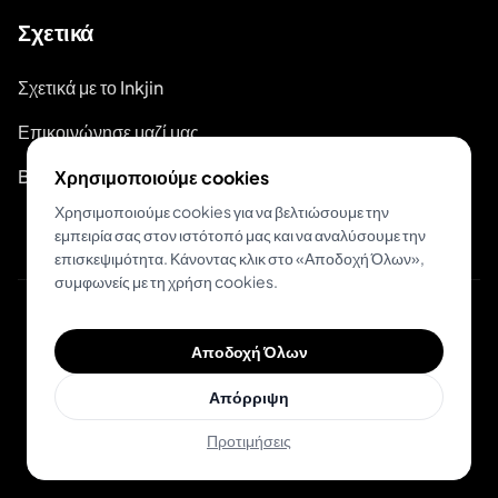
Σχετικά
Σχετικά με το Inkjin
Επικοινώνησε μαζί μας
Branding Kit
Χρησιμοποιούμε cookies
Χρησιμοποιούμε cookies για να βελτιώσουμε την
εμπειρία σας στον ιστότοπό μας και να αναλύσουμε την
επισκεψιμότητα. Κάνοντας κλικ στο «Αποδοχή Όλων»,
συμφωνείς με τη χρήση cookies.
© 2026 Inkjin
Αποδοχή Όλων
Πολιτική Απορρήτου
Όροι Χρήσης
DSA
Cookies
Απόρριψη
Προτιμήσεις