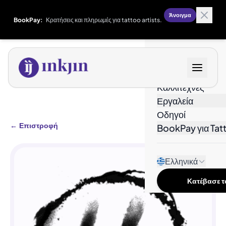
Άνοιγμα
BookPay:
Κρατήσεις και πληρωμές για tattoo artists.
Σχέδια
Καλλιτέχνες
Εργαλεία
Οδηγοί
←
Επιστροφή
BookPay για Tatt
Ελληνικά
Κατέβασε το