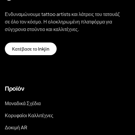
Ενδυναμώνουμε tattoo artists και λάτρεις του τατουάζ
σε όλο τον κόσμο. Η ολοκληρωμένη πλατφόρμα για
σύγχρονα στούντιο και καλλιτέχνες.
Κατέβασε το Inkjin
Προϊόν
Μοναδικά Σχέδια
Κορυφαίοι Καλλιτέχνες
Δοκιμή AR