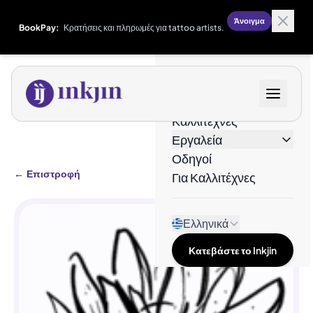
Άνοιγμα
BookPay:
Κρατήσεις και πληρωμές για tattoo artists.
Σχέδια
Καλλιτέχνες
Εργαλεία
Οδηγοί
←
Επιστροφή
Για Καλλιτέχνες
Ελληνικά
Κατεβάστε το Inkjin