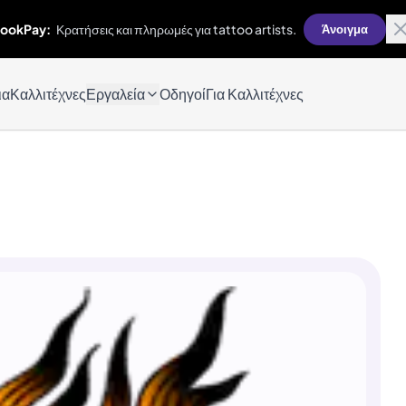
ookPay:
Κρατήσεις και πληρωμές για tattoo artists.
Άνοιγμα
ια
Καλλιτέχνες
Εργαλεία
Οδηγοί
Για Καλλιτέχνες