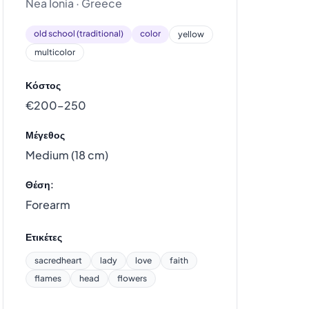
Nea Ionia · Greece
old school (traditional)
color
yellow
multicolor
Κόστος
€200–250
Μέγεθος
Medium (18 cm)
Θέση:
Forearm
Ετικέτες
sacredheart
lady
love
faith
flames
head
flowers