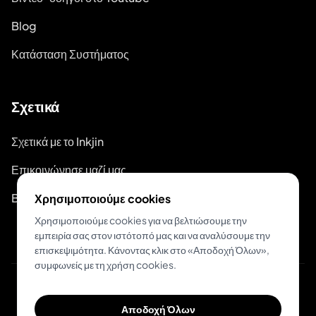
Blog
Κατάσταση Συστήματος
Σχετικά
Σχετικά με το Inkjin
Επικοινώνησε μαζί μας
Branding Kit
Χρησιμοποιούμε cookies
Χρησιμοποιούμε cookies για να βελτιώσουμε την
εμπειρία σας στον ιστότοπό μας και να αναλύσουμε την
επισκεψιμότητα. Κάνοντας κλικ στο «Αποδοχή Όλων»,
συμφωνείς με τη χρήση cookies.
© 2026 Inkjin
Αποδοχή Όλων
Πολιτική Απορρήτου
Όροι Χρήσης
DSA
Cookies