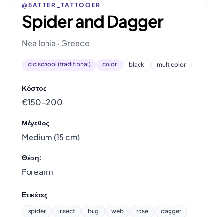
@BATTER_TATTOOER
Spider and Dagger
Nea Ionia · Greece
old school (traditional)
color
black
multicolor
Κόστος
€150–200
Μέγεθος
Medium (15 cm)
Θέση:
Forearm
Ετικέτες
spider
insect
bug
web
rose
dagger