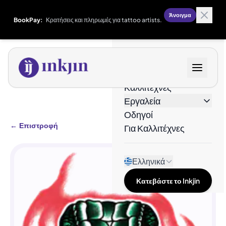
Άνοιγμα
BookPay:
Κρατήσεις και πληρωμές για tattoo artists.
Σχέδια
Καλλιτέχνες
Εργαλεία
Οδηγοί
←
Επιστροφή
Για Καλλιτέχνες
Ελληνικά
Κατεβάστε το Inkjin