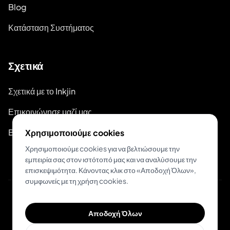
Blog
Κατάσταση Συστήματος
Σχετικά
Σχετικά με το Inkjin
Επικοινώνησε μαζί μας
Branding Kit
Χρησιμοποιούμε cookies
Χρησιμοποιούμε cookies για να βελτιώσουμε την
εμπειρία σας στον ιστότοπό μας και να αναλύσουμε την
επισκεψιμότητα. Κάνοντας κλικ στο «Αποδοχή Όλων»,
συμφωνείς με τη χρήση cookies.
© 2026 Inkjin
Αποδοχή Όλων
Πολιτική Απορρήτου
Όροι Χρήσης
DSA
Cookies