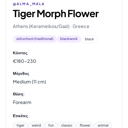
@ALMA_MALA
Tiger Morph Flower
Athens (Kerameikos/Gazi) · Greece
old school (traditional)
blackwork
black
Κόστος
€180–230
Μέγεθος
Medium (11 cm)
Θέση:
Forearm
Ετικέτες
tiger
weird
fun
classic
flower
animal