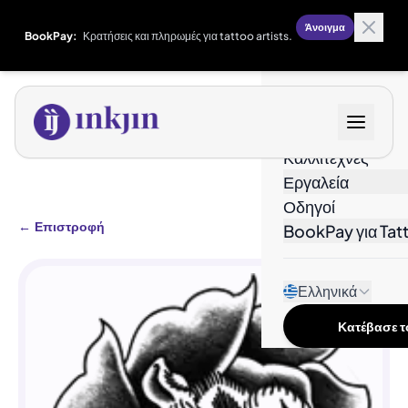
Άνοιγμα
BookPay:
Κρατήσεις και πληρωμές για tattoo artists.
Σχέδια
Καλλιτέχνες
Εργαλεία
Οδηγοί
←
Επιστροφή
BookPay για Tatt
Ελληνικά
Κατέβασε το