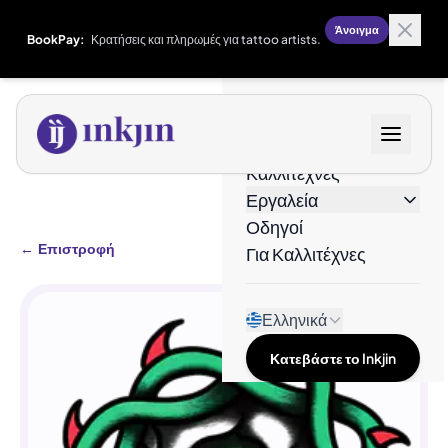
Άνοιγμα
BookPay:
Κρατήσεις και πληρωμές για tattoo artists.
Σχέδια
Καλλιτέχνες
Εργαλεία
Οδηγοί
←
Επιστροφή
Για Καλλιτέχνες
Ελληνικά
Κατεβάστε το Inkjin