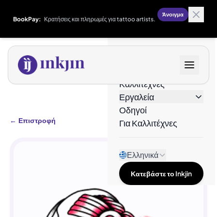
Άνοιγμα
BookPay:
Κρατήσεις και πληρωμές για tattoo artists.
Σχέδια
Καλλιτέχνες
Εργαλεία
Οδηγοί
←
Επιστροφή
Για Καλλιτέχνες
Ελληνικά
Κατεβάστε το Inkjin