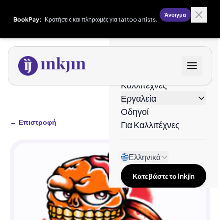
Άνοιγμα
BookPay:
Κρατήσεις και πληρωμές για tattoo artists.
Σχέδια
Καλλιτέχνες
Εργαλεία
Οδηγοί
←
Επιστροφή
Για Καλλιτέχνες
Ελληνικά
Κατεβάστε το Inkjin