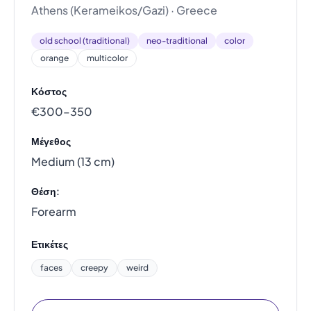
Athens (Kerameikos/Gazi) · Greece
old school (traditional)
neo-traditional
color
orange
multicolor
Κόστος
€300–350
Μέγεθος
Medium (13 cm)
Θέση:
Forearm
Ετικέτες
faces
creepy
weird