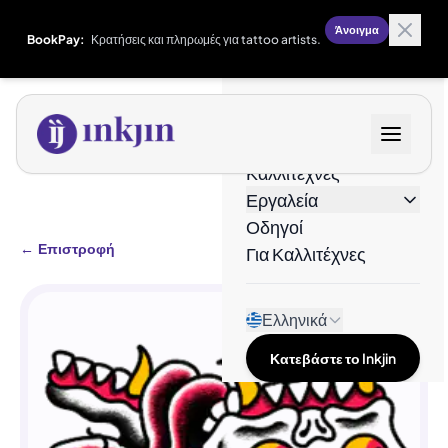
Άνοιγμα
BookPay:
Κρατήσεις και πληρωμές για tattoo artists.
Σχέδια
Καλλιτέχνες
Εργαλεία
Οδηγοί
←
Επιστροφή
Για Καλλιτέχνες
Ελληνικά
Κατεβάστε το Inkjin