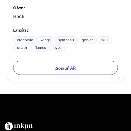
Θέση:
Back
Ετικέτες
crocodile
wings
synthesis
goblet
skull
death
flames
eyes
Δοκιμή AR