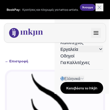
Άνοιγμα
BookPay:
Κρατήσεις και πληρωμές για tattoo artists.
Σχέδια
Καλλιτέχνες
Εργαλεία
Οδηγοί
←
Επιστροφή
Για Καλλιτέχνες
Ελληνικά
Κατεβάστε το Inkjin