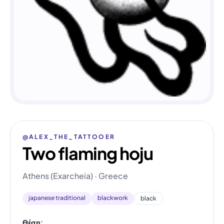
@ALEX_THE_TATTOOER
Two flaming hoju
Athens (Exarcheia) · Greece
japanese traditional
blackwork
black
Θέση: