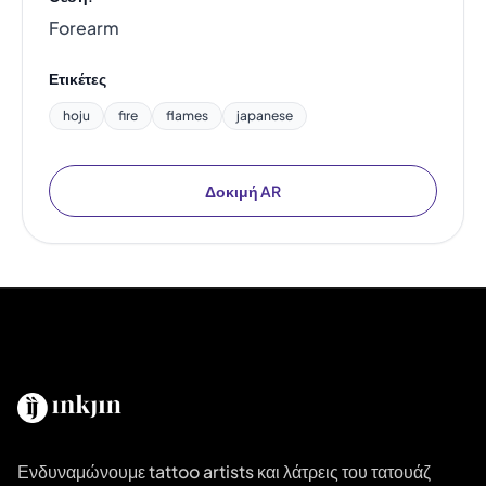
Forearm
Ετικέτες
hoju
fire
flames
japanese
Δοκιμή AR
Ενδυναμώνουμε tattoo artists και λάτρεις του τατουάζ